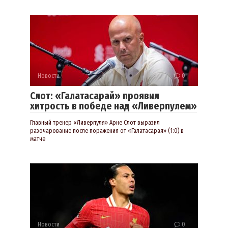
Новости
0
Слот: «Галатасарай» проявил
хитрость в победе над «Ливерпулем»
Главный тренер «Ливерпуля» Арне Слот выразил
разочарование после поражения от «Галатасарая» (1:0) в
матче
Новости
0