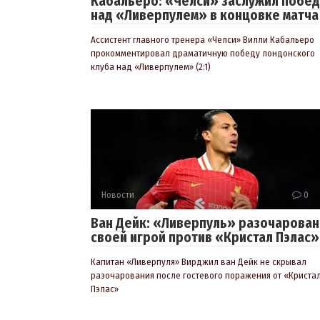
Кабальеро: «Челси» заслужил побед
над «Ливерпулем» в концовке матча
Ассистент главного тренера «Челси» Вилли Кабальеро
прокомментировал драматичную победу лондонского
клуба над «Ливерпулем» (2:1)
Новости
0
Ван Дейк: «Ливерпуль» разочарован
своей игрой против «Кристал Пэлас»
Капитан «Ливерпуля» Вирджил ван Дейк не скрывал
разочарования после гостевого поражения от «Криста
Пэлас»