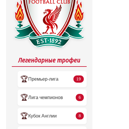
Легендарные трофеи
🏆
Премьер-лига
19
🏆
Лига чемпионов
6
🏆
Кубок Англии
8