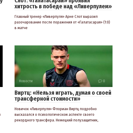
у
Слот: «Галатасарай» проявил
хитрость в победе над «Ливерпулем»
Главный тренер «Ливерпуля» Арне Слот выразил
разочарование после поражения от «Галатасарая» (1:0)
в матче
Новости
0
Виртц: «Нельзя играть, думая о своей
трансферной стоимости»
Новичок «Ливерпуля» Флориан Виртц подробно
л
высказался о психологическом аспекте своего
рекордного трансфера. Немецкий полузащитник,