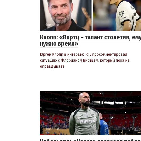
Новости
0
Клопп: «Виртц – талант столетия, ем
нужно время»
Юрген Клопп в интервью RTL прокомментировал
ситуацию с Флорианом Виртцем, который пока не
оправдывает
Новости
0