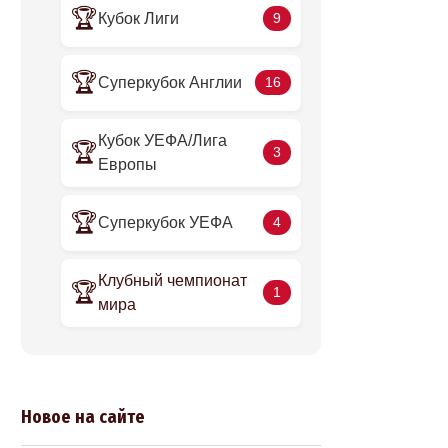
🏆
Кубок Лиги
9
🏆
Суперкубок Англии
16
Кубок УЕФА/Лига
🏆
3
Европы
🏆
Суперкубок УЕФА
4
Клубный чемпионат
🏆
1
мира
Новое на сайте