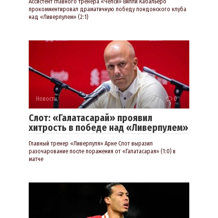
Ассистент главного тренера «Челси» Вилли Кабальеро
прокомментировал драматичную победу лондонского клуба
над «Ливерпулем» (2:1)
Новости
0
Слот: «Галатасарай» проявил
хитрость в победе над «Ливерпулем»
Главный тренер «Ливерпуля» Арне Слот выразил
разочарование после поражения от «Галатасарая» (1:0) в
матче