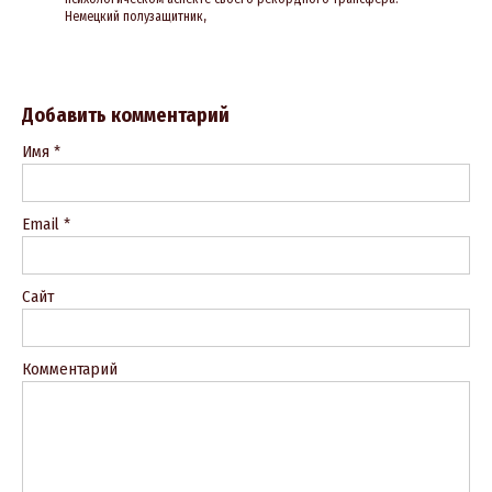
Немецкий полузащитник,
Добавить комментарий
Имя
*
Email
*
Сайт
Комментарий