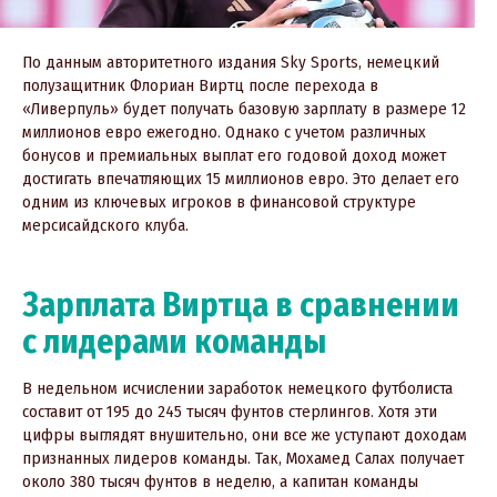
По данным авторитетного издания Sky Sports, немецкий
полузащитник Флориан Виртц после перехода в
«Ливерпуль» будет получать базовую зарплату в размере 12
миллионов евро ежегодно. Однако с учетом различных
бонусов и премиальных выплат его годовой доход может
достигать впечатляющих 15 миллионов евро. Это делает его
одним из ключевых игроков в финансовой структуре
мерсисайдского клуба.
Зарплата Виртца в сравнении
с лидерами команды
В недельном исчислении заработок немецкого футболиста
составит от 195 до 245 тысяч фунтов стерлингов. Хотя эти
цифры выглядят внушительно, они все же уступают доходам
признанных лидеров команды. Так, Мохамед Салах получает
около 380 тысяч фунтов в неделю, а капитан команды